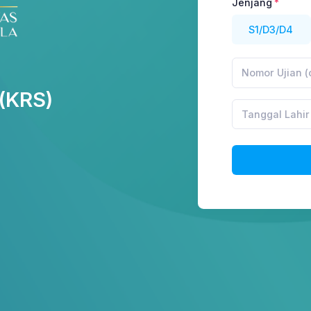
Jenjang
S1/D3/D4
 (KRS)